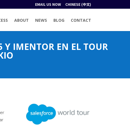
EMAIL US NOW
CHINESE (中文)
CESS
ABOUT
NEWS
BLOG
CONTACT
 Y IMENTOR EN EL TOUR
KIO
wer
ar