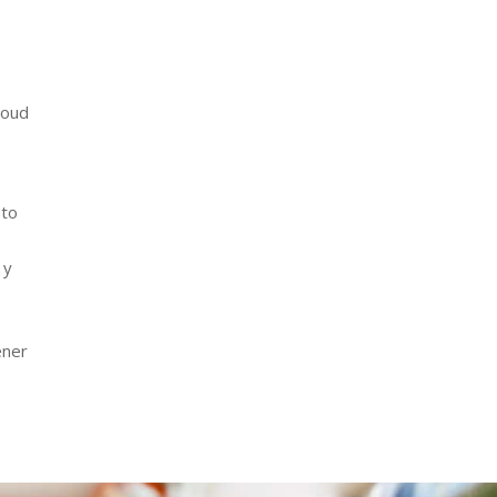
loud
nto
 y
ener