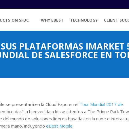
UCTS ON SFDC
WHY EBEST
TECHNOLOGY
CLIENT SUC
 SUS PLATAFORMAS IMARKET 5
NDIAL DE SALESFORCE EN TO
le se presentará en la Cloud Expo en el
Tour Mundial 2017 de
iembre dará la bienvenida a los asistentes a The Prince Park To
 del mundo de soluciones líderes basadas en la nube e interactu
rimera mano, incluyendo
eBest Mobile
.