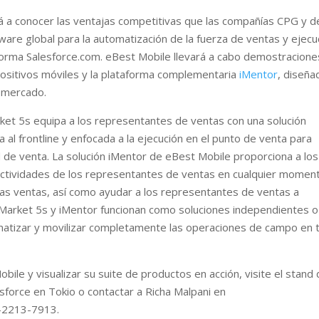
á a conocer las ventajas competitivas que las compañías CPG y d
tware global para la automatización de la fuerza de ventas y ejecu
aforma Salesforce.com. eBest Mobile llevará a cabo demostracione
ositivos móviles y la plataforma complementaria
iMentor
, diseña
 mercado.
rket 5s equipa a los representantes de ventas con una solución
a al frontline y enfocada a la ejecución en el punto de venta para
d de venta. La solución iMentor de eBest Mobile proporciona a los
 actividades de los representantes de ventas en cualquier momen
 las ventas, así como ayudar a los representantes de ventas a
 iMarket 5s y iMentor funcionan como soluciones independientes o
atizar y movilizar completamente las operaciones de campo en 
le y visualizar su suite de productos en acción, visite el stand
sforce en Tokio o contactar a Richa Malpani en
-2213-7913.